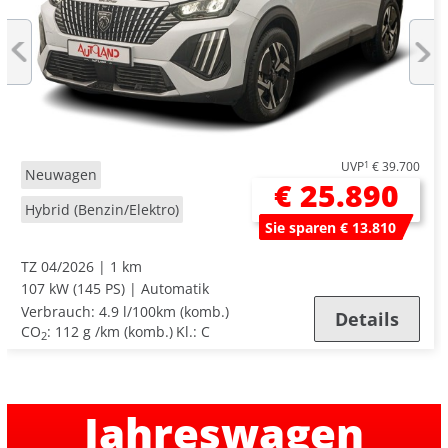
UVP
1
€ 39.700
Neuwagen
€ 25.890
Hybrid (Benzin/Elektro)
Sie sparen € 13.810
TZ 04/2026
1 km
107 kW (145 PS)
Automatik
Verbrauch:
4.9 l/100km (komb.)
Details
CO
:
112 g /km (komb.)
Kl.: C
2
Jahreswagen