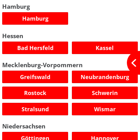
Hamburg
Hamburg
Hessen
Bad Hersfeld
Kassel
Mecklenburg-Vorpommern
Greifswald
Neubrandenburg
Rostock
Schwerin
Stralsund
Wismar
Niedersachsen
Göttingen
Hannover