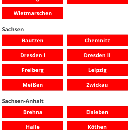
Wietmarschen
Sachsen
Bautzen
Chemnitz
Dresden I
Dresden II
Freiberg
Leipzig
Meißen
Zwickau
Sachsen-Anhalt
Brehna
Eisleben
Halle
Köthen