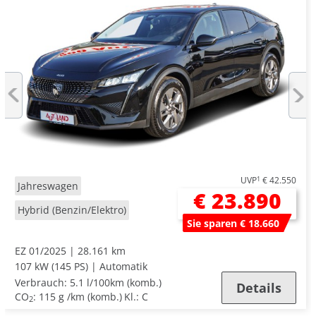
UVP
1
€ 42.550
Jahreswagen
€ 23.890
Hybrid (Benzin/Elektro)
Sie sparen € 18.660
EZ 01/2025
28.161 km
107 kW (145 PS)
Automatik
Verbrauch:
5.1 l/100km (komb.)
Details
CO
:
115 g /km (komb.)
Kl.: C
2