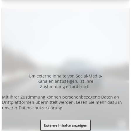
Um externe Inhalte von Social-Media-
Kanälen anzuzeigen, ist Ihre
Zustimmung erforderlich.
Mit Ihrer Zustimmung können personenbezogene Daten an
Drittplattformen übermittelt werden. Lesen Sie mehr dazu in
unserer
Datenschutzerklärung
.
Externe Inhalte anzeigen