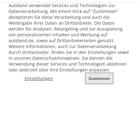
Autoland verwendet Services und Technologien zur
Öffnungszeiten
Datenverarbeitung. Mit einem Klick auf "Zustimmen"
geöffnet 8 - 20 Uhr
akzeptieren Sie diese Verarbeitung und auch die
Weitergabe Ihrer Daten an Drittanbieter. Die Daten
Samstag bis 18 Uhr
werden für Analysen, Retargeting und zur Ausspielung
Sonn- und Feiertags immer große Autoschau bis 18 Uhr
von personalisierten Inhalten und Werbung auf
autoland.de, sowie auf Drittanbieterseiten genutzt.
1
unverbindliche Preisempfehlung bzw. Preisvorteil ggü. der UVP des Herstellers am
Weitere Informationen, auch zur Datenverarbeitung
Tag der Erstzulassung. Die angegebenen Werte wurden nach dem vorgeschriebenen
durch Drittanbieter, finden Sie in den Einstellungen sowie
Messverfahren WLTP ermittelt. Die tatsächlichen Werte sind abhängig von Faktoren
in unseren Datenschutzhinweisen. Sie können die
wie Beladung, Fahrstil, Strecke, Witterung, Nebenverbrauchern (z. B. Klimatisierung),
Bereifung und Alterungszustand der Batterie.
Verwendung dieser Services und Technologien ablehnen
außerhalb der gesetzlichen Öffnungszeiten keine Beratung, Probefahrten und Verkauf
oder jederzeit über Ihre Einstellungen anpassen.
Einstellungen
Zustimmen
Impressum
Allgemeine Nutzungsbedingungen
Datenschutz
Hinweisgebersystem nach HinSchG
Beschwerde nach LkSG