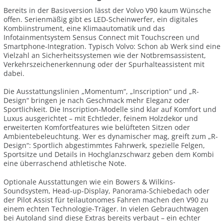
Bereits in der Basisversion lässt der Volvo V90 kaum Wünsche
offen. Serienmäßig gibt es LED-Scheinwerfer, ein digitales
Kombiinstrument, eine Klimaautomatik und das
Infotainmentsystem Sensus Connect mit Touchscreen und
Smartphone-Integration. Typisch Volvo: Schon ab Werk sind eine
Vielzahl an Sicherheitssystemen wie der Notbremsassistent,
Verkehrszeichenerkennung oder der Spurhalteassistent mit
dabei.
Die Ausstattungslinien „Momentum“, „Inscription“ und „R-
Design“ bringen je nach Geschmack mehr Eleganz oder
Sportlichkeit. Die Inscription-Modelle sind klar auf Komfort und
Luxus ausgerichtet – mit Echtleder, feinem Holzdekor und
erweiterten Komfortfeatures wie belüfteten Sitzen oder
Ambientebeleuchtung. Wer es dynamischer mag, greift zum „R-
Design“: Sportlich abgestimmtes Fahrwerk, spezielle Felgen,
Sportsitze und Details in Hochglanzschwarz geben dem Kombi
eine überraschend athletische Note.
Optionale Ausstattungen wie ein Bowers & Wilkins-
Soundsystem, Head-up-Display, Panorama-Schiebedach oder
der Pilot Assist für teilautonomes Fahren machen den V90 zu
einem echten Technologie-Träger. In vielen Gebrauchtwagen
bei Autoland sind diese Extras bereits verbaut – ein echter