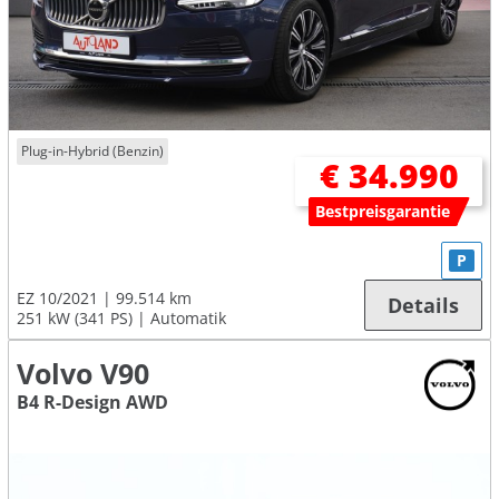
Plug-in-Hybrid (Benzin)
€ 34.990
Bestpreisgarantie
P
EZ 10/2021
99.514 km
Details
251 kW (341 PS)
Automatik
Volvo V90
B4 R-Design AWD