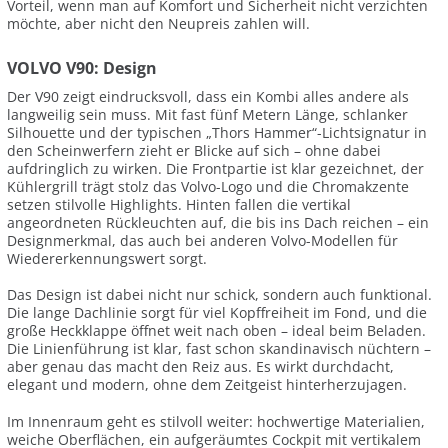
Vorteil, wenn man auf Komfort und Sicherheit nicht verzichten
möchte, aber nicht den Neupreis zahlen will.
VOLVO V90: Design
Der V90 zeigt eindrucksvoll, dass ein Kombi alles andere als
langweilig sein muss. Mit fast fünf Metern Länge, schlanker
Silhouette und der typischen „Thors Hammer“-Lichtsignatur in
den Scheinwerfern zieht er Blicke auf sich – ohne dabei
aufdringlich zu wirken. Die Frontpartie ist klar gezeichnet, der
Kühlergrill trägt stolz das Volvo-Logo und die Chromakzente
setzen stilvolle Highlights. Hinten fallen die vertikal
angeordneten Rückleuchten auf, die bis ins Dach reichen – ein
Designmerkmal, das auch bei anderen Volvo-Modellen für
Wiedererkennungswert sorgt.
Das Design ist dabei nicht nur schick, sondern auch funktional.
Die lange Dachlinie sorgt für viel Kopffreiheit im Fond, und die
große Heckklappe öffnet weit nach oben – ideal beim Beladen.
Die Linienführung ist klar, fast schon skandinavisch nüchtern –
aber genau das macht den Reiz aus. Es wirkt durchdacht,
elegant und modern, ohne dem Zeitgeist hinterherzujagen.
Im Innenraum geht es stilvoll weiter: hochwertige Materialien,
weiche Oberflächen, ein aufgeräumtes Cockpit mit vertikalem