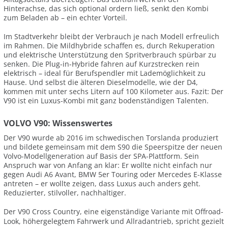
Hinterachse, das sich optional ordern ließ, senkt den Kombi
zum Beladen ab – ein echter Vorteil.
Im Stadtverkehr bleibt der Verbrauch je nach Modell erfreulich
im Rahmen. Die Mildhybride schaffen es, durch Rekuperation
und elektrische Unterstützung den Spritverbrauch spürbar zu
senken. Die Plug-in-Hybride fahren auf Kurzstrecken rein
elektrisch – ideal für Berufspendler mit Lademöglichkeit zu
Hause. Und selbst die älteren Dieselmodelle, wie der D4,
kommen mit unter sechs Litern auf 100 Kilometer aus. Fazit: Der
V90 ist ein Luxus-Kombi mit ganz bodenständigen Talenten.
VOLVO V90: Wissenswertes
Der V90 wurde ab 2016 im schwedischen Torslanda produziert
und bildete gemeinsam mit dem S90 die Speerspitze der neuen
Volvo-Modellgeneration auf Basis der SPA-Plattform. Sein
Anspruch war von Anfang an klar: Er wollte nicht einfach nur
gegen Audi A6 Avant, BMW 5er Touring oder Mercedes E-Klasse
antreten – er wollte zeigen, dass Luxus auch anders geht.
Reduzierter, stilvoller, nachhaltiger.
Der V90 Cross Country, eine eigenständige Variante mit Offroad-
Look, höhergelegtem Fahrwerk und Allradantrieb, spricht gezielt