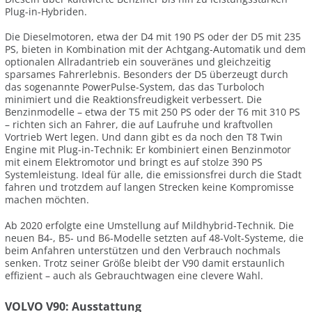
Plug-in-Hybriden.
Die Dieselmotoren, etwa der D4 mit 190 PS oder der D5 mit 235
PS, bieten in Kombination mit der Achtgang-Automatik und dem
optionalen Allradantrieb ein souveränes und gleichzeitig
sparsames Fahrerlebnis. Besonders der D5 überzeugt durch
das sogenannte PowerPulse-System, das das Turboloch
minimiert und die Reaktionsfreudigkeit verbessert. Die
Benzinmodelle – etwa der T5 mit 250 PS oder der T6 mit 310 PS
– richten sich an Fahrer, die auf Laufruhe und kraftvollen
Vortrieb Wert legen. Und dann gibt es da noch den T8 Twin
Engine mit Plug-in-Technik: Er kombiniert einen Benzinmotor
mit einem Elektromotor und bringt es auf stolze 390 PS
Systemleistung. Ideal für alle, die emissionsfrei durch die Stadt
fahren und trotzdem auf langen Strecken keine Kompromisse
machen möchten.
Ab 2020 erfolgte eine Umstellung auf Mildhybrid-Technik. Die
neuen B4-, B5- und B6-Modelle setzten auf 48-Volt-Systeme, die
beim Anfahren unterstützen und den Verbrauch nochmals
senken. Trotz seiner Größe bleibt der V90 damit erstaunlich
effizient – auch als Gebrauchtwagen eine clevere Wahl.
VOLVO V90: Ausstattung