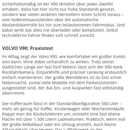
Sicherheitsmäßig ist der V90 ohnehin über jeden Zweifel
erhaben. Volvo hat hier nicht nur hohe Standards gesetzt,
sondern war vielen anderen Herstellern einen Schritt voraus –
vom Notbremsassistenten über die automatische
Abstandskontrolle bis hin zum teilautonomen Fahrmodus. Und
dabei wirkt das alles nie überladen oder kompliziert. Selbst
technikferne Fahrer finden sich schnell zurecht.
VOLVO V90: Praxistest
Im Alltag zeigt der Volvo V90, wie komfortabel ein großer Kombi
sein kann, ohne dabei unhandlich zu wirken. Trotz seiner
stattlichen Länge von fast fünf Metern lässt sich der V90 dank
Rückfahrkamera, Einparkhilfe und präziser Lenkung erstaunlich
einfach manövrieren. Der große Wendekreis ist da fast schon
Nebensache, zumal viele Modelle mit dem Parkassistenten
ausgestattet sind, der das Ein- und Ausparken fast vollständig
übernimmt.
Der Kofferraum fasst in der Standardkonfiguration 560 Liter –
mehr als genug für Koffer, Kinderwagen oder Wocheneinkäufe.
Klappt man die Rücksitzlehnen um, entsteht eine fast ebene
Fläche mit über 1.500 Litern Ladevolumen. Praktisch, wenn mal
der große Möbelkauf oder ein Umzug ansteht. Auch kleine
Alltagsdetails überzeugen: Das Luftfahrwerk an der