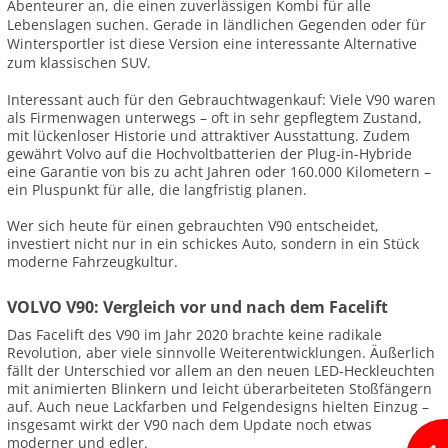
Abenteurer an, die einen zuverlässigen Kombi für alle
Lebenslagen suchen. Gerade in ländlichen Gegenden oder für
Wintersportler ist diese Version eine interessante Alternative
zum klassischen SUV.
Interessant auch für den Gebrauchtwagenkauf: Viele V90 waren
als Firmenwagen unterwegs – oft in sehr gepflegtem Zustand,
mit lückenloser Historie und attraktiver Ausstattung. Zudem
gewährt Volvo auf die Hochvoltbatterien der Plug-in-Hybride
eine Garantie von bis zu acht Jahren oder 160.000 Kilometern –
ein Pluspunkt für alle, die langfristig planen.
Wer sich heute für einen gebrauchten V90 entscheidet,
investiert nicht nur in ein schickes Auto, sondern in ein Stück
moderne Fahrzeugkultur.
VOLVO V90: Vergleich vor und nach dem Facelift
Das Facelift des V90 im Jahr 2020 brachte keine radikale
Revolution, aber viele sinnvolle Weiterentwicklungen. Äußerlich
fällt der Unterschied vor allem an den neuen LED-Heckleuchten
mit animierten Blinkern und leicht überarbeiteten Stoßfängern
auf. Auch neue Lackfarben und Felgendesigns hielten Einzug –
insgesamt wirkt der V90 nach dem Update noch etwas
moderner und edler.