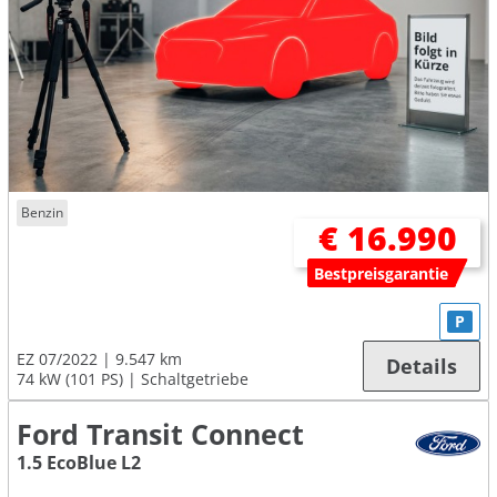
Benzin
€ 16.990
Bestpreisgarantie
P
EZ 07/2022
9.547 km
Details
74 kW (101 PS)
Schaltgetriebe
Ford Transit Connect
1.5 EcoBlue L2