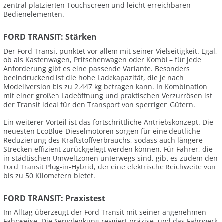
zentral platzierten Touchscreen und leicht erreichbaren
Bedienelementen.
FORD TRANSIT: Stärken
Der Ford Transit punktet vor allem mit seiner Vielseitigkeit. Egal,
ob als Kastenwagen, Pritschenwagen oder Kombi – für jede
Anforderung gibt es eine passende Variante. Besonders
beeindruckend ist die hohe Ladekapazität, die je nach
Modellversion bis zu 2.447 kg betragen kann. In Kombination
mit einer großen Ladeöffnung und praktischen Verzurrösen ist
der Transit ideal für den Transport von sperrigen Gütern.
Ein weiterer Vorteil ist das fortschrittliche Antriebskonzept. Die
neuesten EcoBlue-Dieselmotoren sorgen für eine deutliche
Reduzierung des Kraftstoffverbrauchs, sodass auch längere
Strecken effizient zurückgelegt werden können. Für Fahrer, die
in städtischen Umweltzonen unterwegs sind, gibt es zudem den
Ford Transit Plug-in-Hybrid, der eine elektrische Reichweite von
bis zu 50 Kilometern bietet.
FORD TRANSIT: Praxistest
Im Alltag überzeugt der Ford Transit mit seiner angenehmen
Fahrweise. Die Servolenkung reagiert präzise, und das Fahrwerk