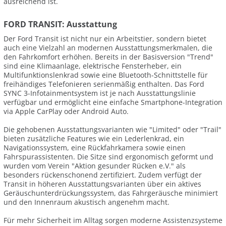
ausreichend ist.
FORD TRANSIT: Ausstattung
Der Ford Transit ist nicht nur ein Arbeitstier, sondern bietet
auch eine Vielzahl an modernen Ausstattungsmerkmalen, die
den Fahrkomfort erhöhen. Bereits in der Basisversion "Trend"
sind eine Klimaanlage, elektrische Fensterheber, ein
Multifunktionslenkrad sowie eine Bluetooth-Schnittstelle für
freihändiges Telefonieren serienmäßig enthalten. Das Ford
SYNC 3-Infotainmentsystem ist je nach Ausstattungslinie
verfügbar und ermöglicht eine einfache Smartphone-Integration
via Apple CarPlay oder Android Auto.
Die gehobenen Ausstattungsvarianten wie "Limited" oder "Trail"
bieten zusätzliche Features wie ein Lederlenkrad, ein
Navigationssystem, eine Rückfahrkamera sowie einen
Fahrspurassistenten. Die Sitze sind ergonomisch geformt und
wurden vom Verein "Aktion gesunder Rücken e.V." als
besonders rückenschonend zertifiziert. Zudem verfügt der
Transit in höheren Ausstattungsvarianten über ein aktives
Geräuschunterdrückungssystem, das Fahrgeräusche minimiert
und den Innenraum akustisch angenehm macht.
Für mehr Sicherheit im Alltag sorgen moderne Assistenzsysteme