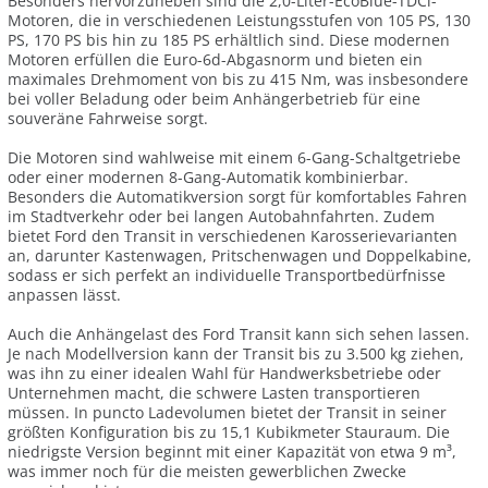
Besonders hervorzuheben sind die 2,0-Liter-EcoBlue-TDCi-
Motoren, die in verschiedenen Leistungsstufen von 105 PS, 130
PS, 170 PS bis hin zu 185 PS erhältlich sind. Diese modernen
Motoren erfüllen die Euro-6d-Abgasnorm und bieten ein
maximales Drehmoment von bis zu 415 Nm, was insbesondere
bei voller Beladung oder beim Anhängerbetrieb für eine
souveräne Fahrweise sorgt.
Die Motoren sind wahlweise mit einem 6-Gang-Schaltgetriebe
oder einer modernen 8-Gang-Automatik kombinierbar.
Besonders die Automatikversion sorgt für komfortables Fahren
im Stadtverkehr oder bei langen Autobahnfahrten. Zudem
bietet Ford den Transit in verschiedenen Karosserievarianten
an, darunter Kastenwagen, Pritschenwagen und Doppelkabine,
sodass er sich perfekt an individuelle Transportbedürfnisse
anpassen lässt.
Auch die Anhängelast des Ford Transit kann sich sehen lassen.
Je nach Modellversion kann der Transit bis zu 3.500 kg ziehen,
was ihn zu einer idealen Wahl für Handwerksbetriebe oder
Unternehmen macht, die schwere Lasten transportieren
müssen. In puncto Ladevolumen bietet der Transit in seiner
größten Konfiguration bis zu 15,1 Kubikmeter Stauraum. Die
niedrigste Version beginnt mit einer Kapazität von etwa 9 m³,
was immer noch für die meisten gewerblichen Zwecke