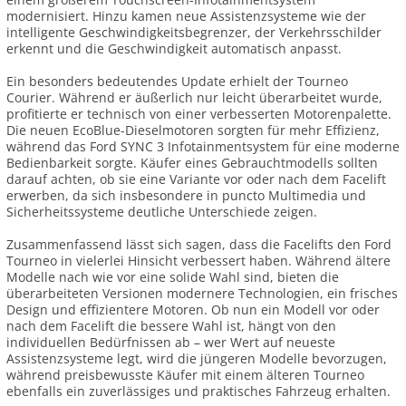
modernisiert. Hinzu kamen neue Assistenzsysteme wie der
intelligente Geschwindigkeitsbegrenzer, der Verkehrsschilder
erkennt und die Geschwindigkeit automatisch anpasst.
Ein besonders bedeutendes Update erhielt der Tourneo
Courier. Während er äußerlich nur leicht überarbeitet wurde,
profitierte er technisch von einer verbesserten Motorenpalette.
Die neuen EcoBlue-Dieselmotoren sorgten für mehr Effizienz,
während das Ford SYNC 3 Infotainmentsystem für eine moderne
Bedienbarkeit sorgte. Käufer eines Gebrauchtmodells sollten
darauf achten, ob sie eine Variante vor oder nach dem Facelift
erwerben, da sich insbesondere in puncto Multimedia und
Sicherheitssysteme deutliche Unterschiede zeigen.
Zusammenfassend lässt sich sagen, dass die Facelifts den Ford
Tourneo in vielerlei Hinsicht verbessert haben. Während ältere
Modelle nach wie vor eine solide Wahl sind, bieten die
überarbeiteten Versionen modernere Technologien, ein frisches
Design und effizientere Motoren. Ob nun ein Modell vor oder
nach dem Facelift die bessere Wahl ist, hängt von den
individuellen Bedürfnissen ab – wer Wert auf neueste
Assistenzsysteme legt, wird die jüngeren Modelle bevorzugen,
während preisbewusste Käufer mit einem älteren Tourneo
ebenfalls ein zuverlässiges und praktisches Fahrzeug erhalten.