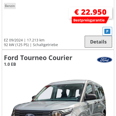
Benzin
€ 22.950
Bestpreisgarantie
P
EZ 09/2024
17.213 km
Details
92 kW (125 PS)
Schaltgetriebe
Ford Tourneo Courier
1.0 EB