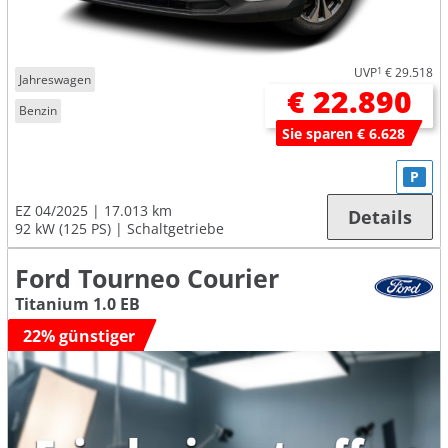
UVP
1
€ 29.518
Jahreswagen
€ 22.890
Benzin
Sie sparen € 6.628
P
EZ 04/2025
17.013 km
Details
92 kW (125 PS)
Schaltgetriebe
Ford Tourneo Courier
Titanium 1.0 EB
22% günstiger