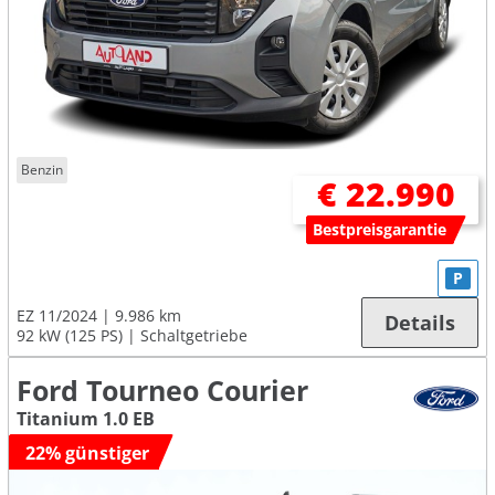
Benzin
€ 22.990
Bestpreisgarantie
P
EZ 11/2024
9.986 km
Details
92 kW (125 PS)
Schaltgetriebe
Ford Tourneo Courier
Titanium 1.0 EB
22% günstiger