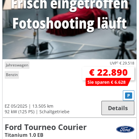
UVP
1
€ 29.518
Jahreswagen
€ 22.890
Benzin
Sie sparen € 6.628
P
EZ 05/2025
13.505 km
Details
92 kW (125 PS)
Schaltgetriebe
Ford Tourneo Courier
Titanium 1.0 EB