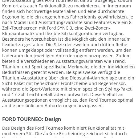
Die Ausstattung des Ford Tourneo ist darauf ausgelegt, sowohl
Komfort als auch Funktionalität zu maximieren. Im Innenraum
finden sich hochwertige Materialien und eine durchdachte
Ergonomie, die ein angenehmes Fahrerlebnis gewährleisten. Je
nach Modell und Ausstattungsvariante sind Features wie ein 8-
Zoll-Touchscreen mit Ford SYNC 3, eine Zwei-Zonen-
Klimaautomatik und flexible Sitzkonfigurationen verfügbar.
Besonders hervorzuheben ist die Möglichkeit, den Innenraum
flexibel zu gestalten: Die Sitze der zweiten und dritten Reihe
können umgeklappt oder vollständig entfernt werden, um den
Laderaum den jeweiligen Anforderungen anzupassen. Zudem
bieten die verschiedenen Ausstattungsvarianten wie Trend,
Titanium und Sport spezifische Merkmale, die den individuellen
Bedürfnissen gerecht werden. Beispielsweise verfügt die
Titanium-Ausstattung über eine Diebstahl-Alarmanlage und ein
Sicht-Paket mit beheizbarer Frontscheibe und Regensensor,
während die Sport-Variante mit einem speziellen Styling-Paket
und 17-Zoll-Leichtmetallrädern aufwartet. Diese Vielfalt an
Ausstattungsoptionen ermöglicht es, den Ford Tourneo optimal
an die persönlichen Anforderungen anzupassen.
FORD TOURNEO: Design
Das Design des Ford Tourneo kombiniert Funktionalität mit
modernem Stil. Die äußere Erscheinung zeichnet sich durch