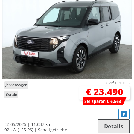
UVP
1
€ 30.053
Jahreswagen
€ 23.490
Benzin
Sie sparen € 6.563
P
EZ 05/2025
11.037 km
Details
92 kW (125 PS)
Schaltgetriebe