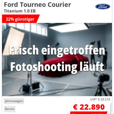
Ford Tourneo Courier
Titanium 1.0 EB
22% günstiger
UVP
1
€ 29.518
Jahreswagen
€ 22.890
Benzin