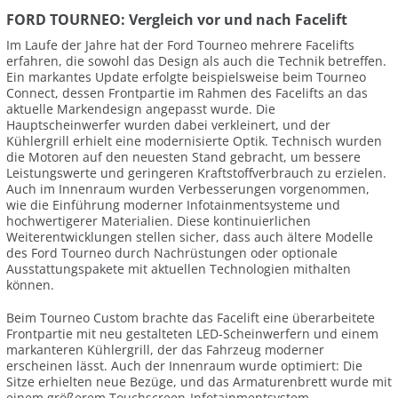
FORD TOURNEO: Vergleich vor und nach Facelift
Im Laufe der Jahre hat der Ford Tourneo mehrere Facelifts
erfahren, die sowohl das Design als auch die Technik betreffen.
Ein markantes Update erfolgte beispielsweise beim Tourneo
Connect, dessen Frontpartie im Rahmen des Facelifts an das
aktuelle Markendesign angepasst wurde. Die
Hauptscheinwerfer wurden dabei verkleinert, und der
Kühlergrill erhielt eine modernisierte Optik. Technisch wurden
die Motoren auf den neuesten Stand gebracht, um bessere
Leistungswerte und geringeren Kraftstoffverbrauch zu erzielen.
Auch im Innenraum wurden Verbesserungen vorgenommen,
wie die Einführung moderner Infotainmentsysteme und
hochwertigerer Materialien. Diese kontinuierlichen
Weiterentwicklungen stellen sicher, dass auch ältere Modelle
des Ford Tourneo durch Nachrüstungen oder optionale
Ausstattungspakete mit aktuellen Technologien mithalten
können.
Beim Tourneo Custom brachte das Facelift eine überarbeitete
Frontpartie mit neu gestalteten LED-Scheinwerfern und einem
markanteren Kühlergrill, der das Fahrzeug moderner
erscheinen lässt. Auch der Innenraum wurde optimiert: Die
Sitze erhielten neue Bezüge, und das Armaturenbrett wurde mit
einem größerem Touchscreen-Infotainmentsystem