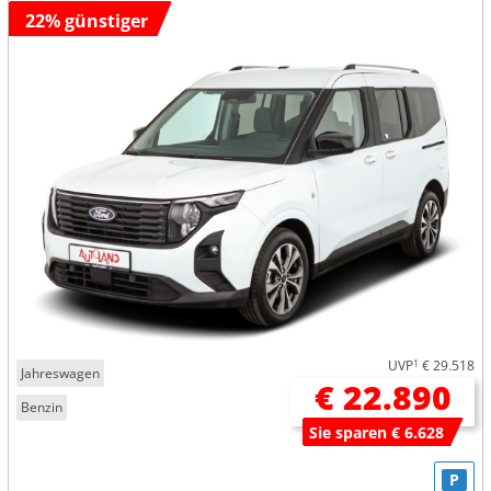
22% günstiger
UVP
1
€ 29.518
Jahreswagen
€ 22.890
Benzin
Sie sparen € 6.628
P