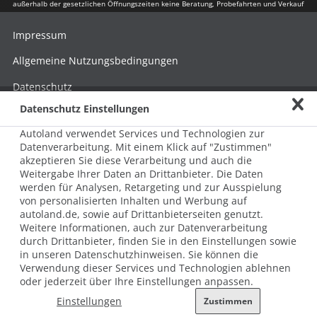
außerhalb der gesetzlichen Öffnungszeiten keine Beratung, Probefahrten und Verkauf
Impressum
Allgemeine Nutzungsbedingungen
Datenschutz
Datenschutz Einstellungen
Hinweisgebersystem nach HinSchG
Autoland verwendet Services und Technologien zur
Beschwerde nach LkSG
Datenverarbeitung. Mit einem Klick auf "Zustimmen"
akzeptieren Sie diese Verarbeitung und auch die
Grundsatzerklärung zum LkSG
Weitergabe Ihrer Daten an Drittanbieter. Die Daten
© 2026 AUTOLAND 24 SE & Co. Betriebs KG
werden für Analysen, Retargeting und zur Ausspielung
Werner-von-Siemens-Str. 2, 06796 Brehna, Deutschland
von personalisierten Inhalten und Werbung auf
autoland.de, sowie auf Drittanbieterseiten genutzt.
Weitere Informationen, auch zur Datenverarbeitung
durch Drittanbieter, finden Sie in den Einstellungen sowie
in unseren Datenschutzhinweisen. Sie können die
Verwendung dieser Services und Technologien ablehnen
oder jederzeit über Ihre Einstellungen anpassen.
Einstellungen
Zustimmen