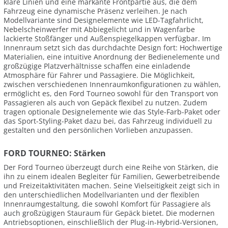
klare Linien und eine markante Frontpartie aus, die dem
Fahrzeug eine dynamische Präsenz verleihen. Je nach
Modellvariante sind Designelemente wie LED-Tagfahrlicht,
Nebelscheinwerfer mit Abbiegelicht und in Wagenfarbe
lackierte Stoßfänger und Außenspiegelkappen verfügbar. Im
Innenraum setzt sich das durchdachte Design fort: Hochwertige
Materialien, eine intuitive Anordnung der Bedienelemente und
großzügige Platzverhältnisse schaffen eine einladende
Atmosphäre für Fahrer und Passagiere. Die Möglichkeit,
zwischen verschiedenen Innenraumkonfigurationen zu wählen,
ermöglicht es, den Ford Tourneo sowohl für den Transport von
Passagieren als auch von Gepäck flexibel zu nutzen. Zudem
tragen optionale Designelemente wie das Style-Farb-Paket oder
das Sport-Styling-Paket dazu bei, das Fahrzeug individuell zu
gestalten und den persönlichen Vorlieben anzupassen.
FORD TOURNEO: Stärken
Der Ford Tourneo überzeugt durch eine Reihe von Stärken, die
ihn zu einem idealen Begleiter für Familien, Gewerbetreibende
und Freizeitaktivitäten machen. Seine Vielseitigkeit zeigt sich in
den unterschiedlichen Modellvarianten und der flexiblen
Innenraumgestaltung, die sowohl Komfort für Passagiere als
auch großzügigen Stauraum für Gepäck bietet. Die modernen
Antriebsoptionen, einschließlich der Plug-in-Hybrid-Versionen,