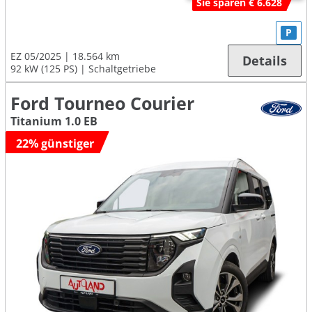
Sie sparen € 6.628
P
EZ 05/2025
18.564 km
Details
92 kW (125 PS)
Schaltgetriebe
Ford Tourneo Courier
Titanium 1.0 EB
22% günstiger