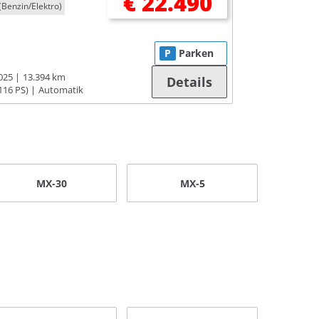
€ 22.490
(Benzin/Elektro)
P
Parken
025
13.394 km
Details
116 PS)
Automatik
MX-30
MX-5