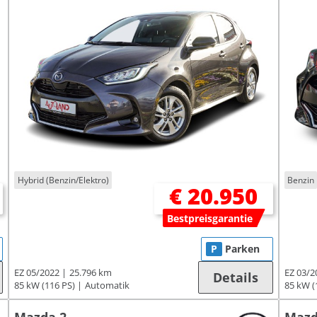
Hybrid (Benzin/Elektro)
Benzin
€ 20.950
Bestpreisgarantie
P
Parken
EZ 05/2022
25.796 km
EZ 03/2
Details
85 kW (116 PS)
Automatik
85 kW (