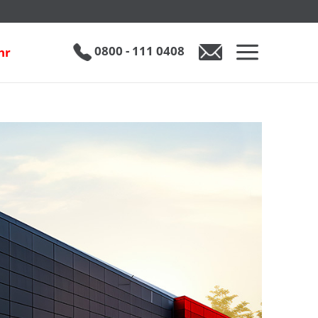
0800 - 111 0408
hr