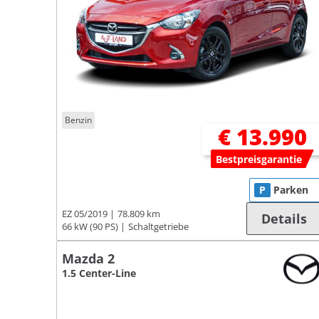
Benzin
€ 13.990
Bestpreisgarantie
P
Parken
EZ 05/2019
78.809 km
Details
66 kW (90 PS)
Schaltgetriebe
Mazda 2
1.5 Center-Line