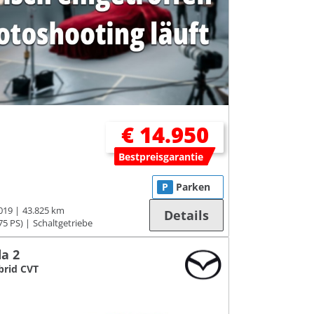
€ 14.950
Bestpreisgarantie
P
Parken
019
43.825 km
Details
75 PS)
Schaltgetriebe
a 2
brid CVT