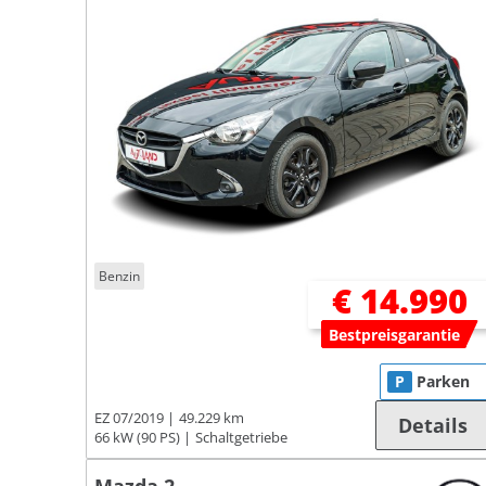
Benzin
€ 14.990
Bestpreisgarantie
P
Parken
EZ 07/2019
49.229 km
Details
66 kW (90 PS)
Schaltgetriebe