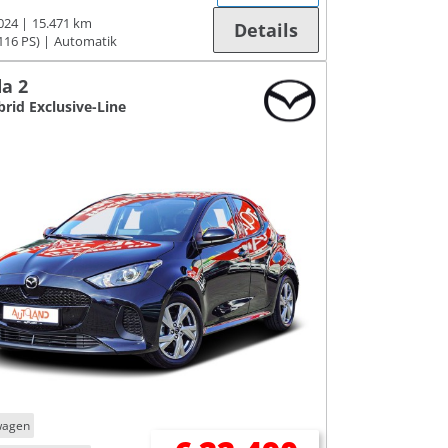
024
15.471 km
Details
116 PS)
Automatik
a 2
brid Exclusive-Line
wagen