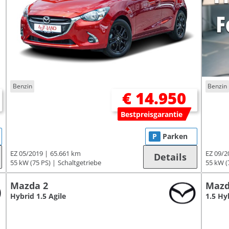
Benzin
Benzin
€ 14.950
Bestpreisgarantie
P
Parken
EZ 05/2019
65.661 km
EZ 09/2
Details
55 kW (75 PS)
Schaltgetriebe
55 kW (
Mazda 2
Mazd
Hybrid 1.5 Agile
1.5 Hy