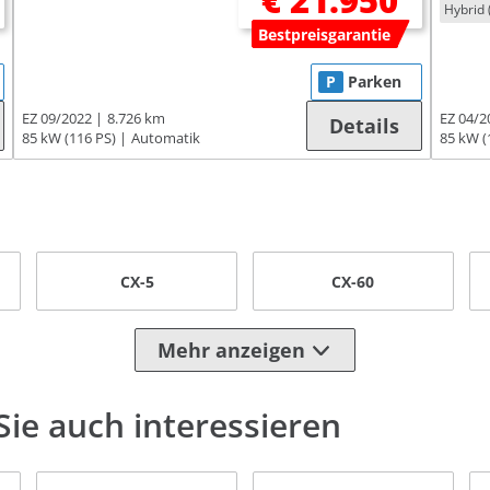
€ 21.950
Hybrid 
Bestpreisgarantie
P
Parken
EZ 09/2022
8.726 km
EZ 04/2
Details
85 kW (116 PS)
Automatik
85 kW (
CX-5
CX-60
Mehr anzeigen
ie auch interessieren