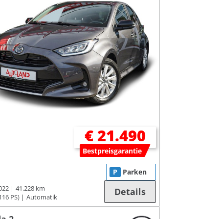
€ 21.490
Bestpreisgarantie
P
Parken
022
41.228 km
Details
116 PS)
Automatik