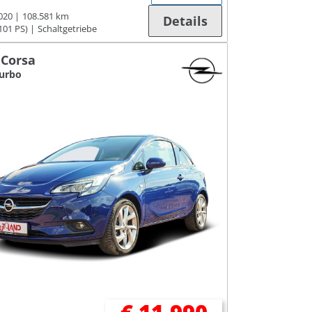
020
108.581 km
Details
101 PS)
Schaltgetriebe
 Corsa
Turbo