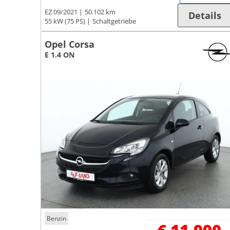
EZ 09/2021
50.102 km
Details
55 kW (75 PS)
Schaltgetriebe
Opel Corsa
E 1.4 ON
Benzin