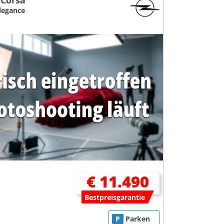
 Corsa
Elegance
€ 11.490
Bestpreisgarantie
P
Parken