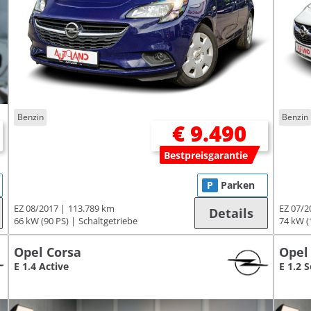
Benzin
Benzin
€ 9.490
Bestpreisgarantie
P
Parken
EZ 08/2017
113.789 km
EZ 07/2
Details
66 kW (90 PS)
Schaltgetriebe
74 kW (
Opel Corsa
Opel
E 1.4 Active
E 1.2 S