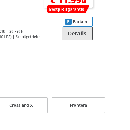
€ 11.990
Bestpreisgarantie
P
Parken
019
39.789 km
Details
101 PS)
Schaltgetriebe
Crossland X
Frontera