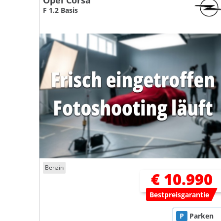
Opel Corsa
F 1.2 Basis
Benzin
€ 10.990
Bestpreisgarantie
P
Parken