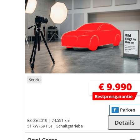
Benzin
€ 9.990
Bestpreisgarantie
P
Parken
EZ 05/2019
74.551 km
Details
51 kW (69 PS)
Schaltgetriebe