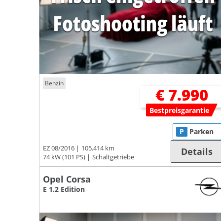
Benzin
€ 7.990
Bestpreisgarantie
P
Parken
EZ 08/2016
105.414 km
Details
74 kW (101 PS)
Schaltgetriebe
Opel Corsa
E 1.2 Edition