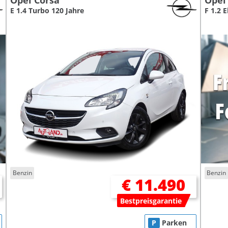
Opel Corsa
Opel
E 1.4 Turbo 120 Jahre
F 1.2 
Benzin
Benzin
€ 11.490
Bestpreisgarantie
P
Parken