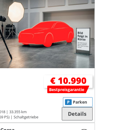
€ 10.990
Bestpreisgarantie
P
Parken
018
33.355 km
Details
69 PS)
Schaltgetriebe