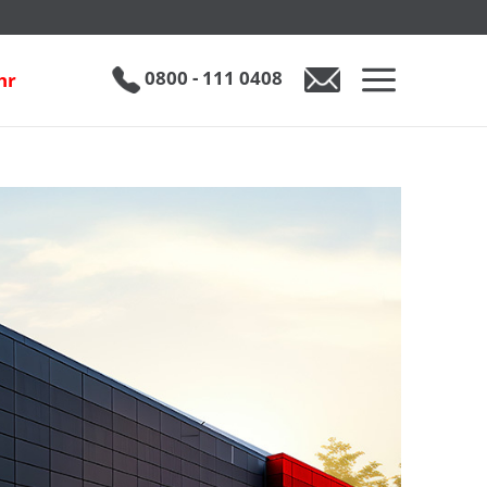
0800 - 111 0408
hr