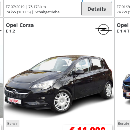
EZ 07/2019
75.173 km
EZ 01/2
Details
74 kW (101 PS)
Schaltgetriebe
74 kW (
Opel Corsa
Opel
E 1.2
E 1.4 
Benzin
Benzin