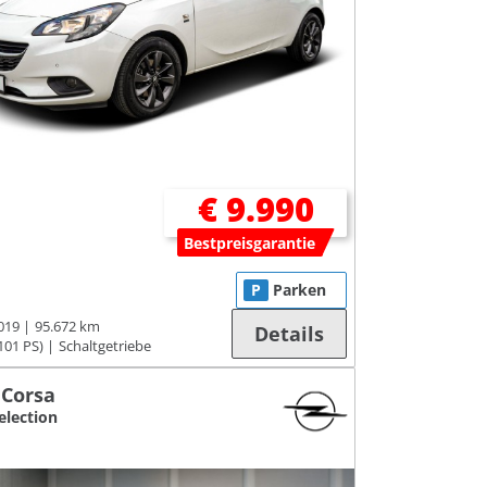
€ 9.990
Bestpreisgarantie
P
Parken
019
95.672 km
Details
101 PS)
Schaltgetriebe
 Corsa
election