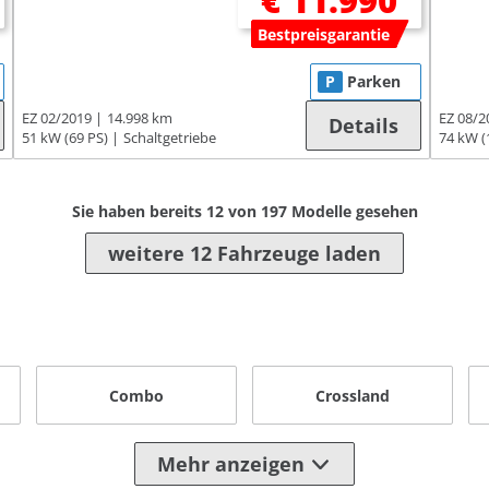
€ 11.990
Bestpreisgarantie
P
Parken
EZ 02/2019
14.998 km
EZ 08/2
Details
51 kW (69 PS)
Schaltgetriebe
74 kW (
Sie haben bereits
12
von
197
Modelle gesehen
weitere 12 Fahrzeuge laden
Combo
Crossland
Mehr anzeigen