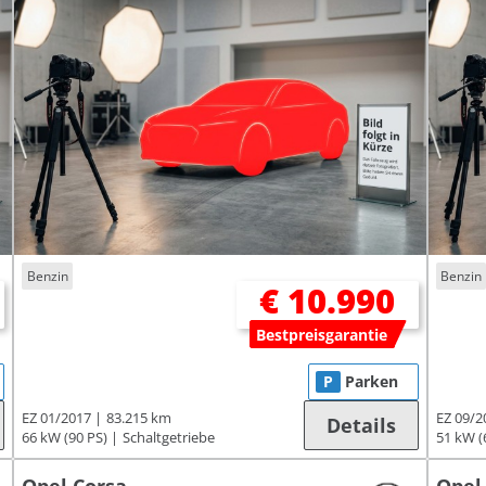
Benzin
Benzin
€ 10.990
Bestpreisgarantie
P
Parken
EZ 01/2017
83.215 km
EZ 09/2
Details
66 kW (90 PS)
Schaltgetriebe
51 kW (