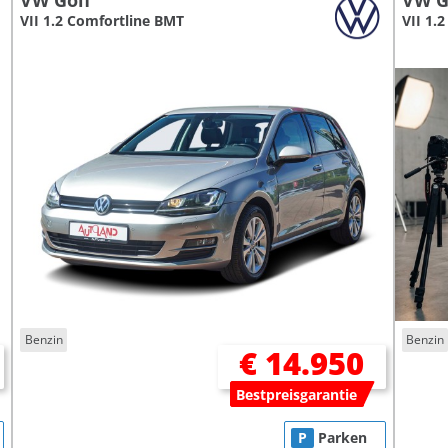
VW Golf
VW G
VII 1.2 Comfortline BMT
VII 1.
Benzin
Benzin
€ 14.950
Bestpreisgarantie
P
Parken