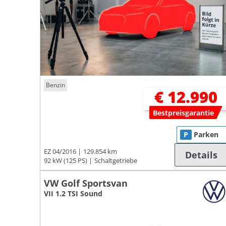
Benzin
€ 12.990
Bestpreisgarantie
P
Parken
EZ 04/2016
129.854 km
Details
92 kW (125 PS)
Schaltgetriebe
VW Golf Sportsvan
VII 1.2 TSI Sound