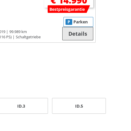
€ 14.990
Bestpreisgarantie
P
Parken
019
99.989 km
Details
116 PS)
Schaltgetriebe
ID.3
ID.5