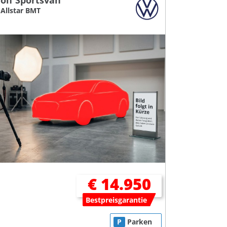
olf Sportsvan
2 Allstar BMT
€ 14.950
Bestpreisgarantie
P
Parken