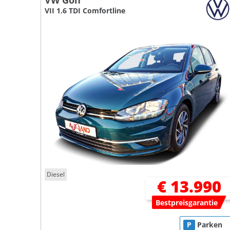
VW Golf
VII 1.6 TDI Comfortline
Diesel
€ 13.990
Bestpreisgarantie
P
Parken