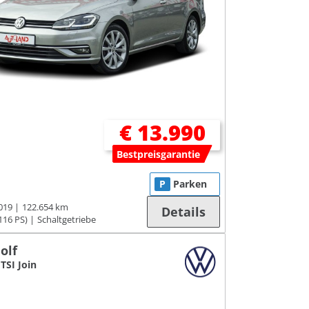
€ 13.990
Bestpreisgarantie
P
Parken
019
122.654 km
Details
116 PS)
Schaltgetriebe
olf
 TSI Join