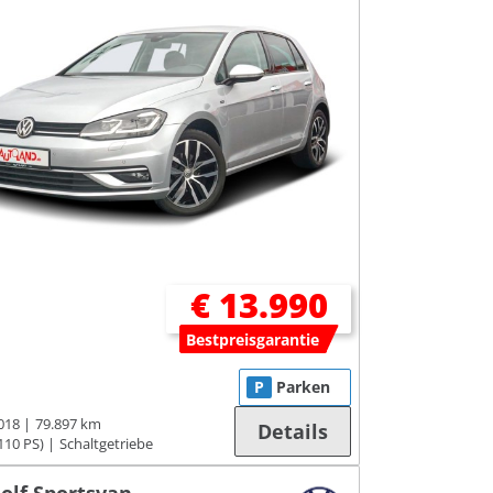
€ 13.990
Bestpreisgarantie
P
Parken
018
79.897 km
Details
110 PS)
Schaltgetriebe