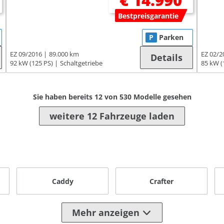
€ 14.990
Bestpreisgarantie
P
Parken
EZ 09/2016
89.000 km
EZ 02/2
Details
92 kW (125 PS)
Schaltgetriebe
85 kW (
Sie haben bereits
12
von
530
Modelle gesehen
weitere 12 Fahrzeuge laden
Caddy
Crafter
Mehr anzeigen