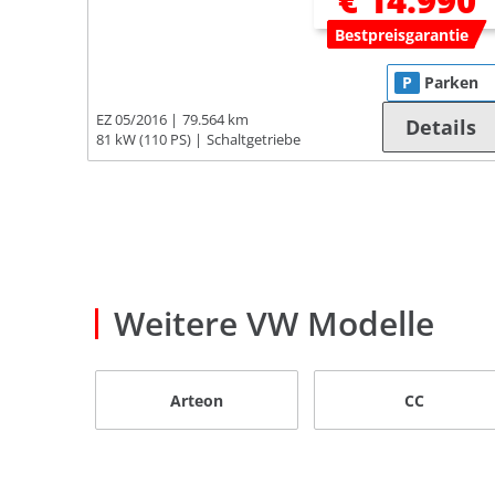
€ 14.990
Bestpreisgarantie
P
Parken
EZ 05/2016
79.564 km
Details
81 kW (110 PS)
Schaltgetriebe
Weitere VW Modelle
Arteon
CC