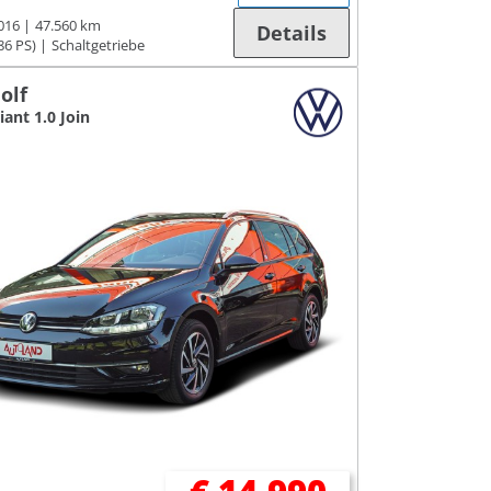
016
47.560 km
Details
86 PS)
Schaltgetriebe
olf
iant 1.0 Join