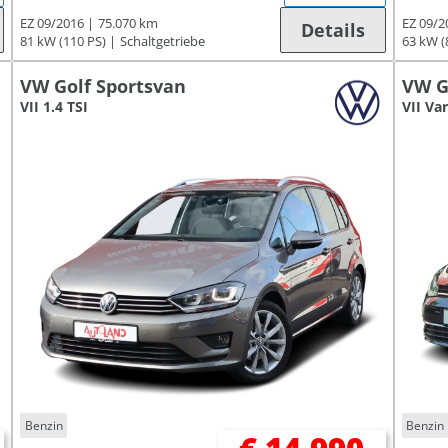
EZ 09/2016
75.070 km
EZ 09/2
Details
81 kW (110 PS)
Schaltgetriebe
63 kW (
VW Golf Sportsvan
VW G
VII 1.4 TSI
VII Var
Benzin
Benzin