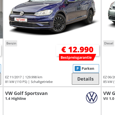
Benzin
Diesel
€ 12.990
Bestpreisgarantie
P
Parken
EZ 11/2017
129.998 km
EZ 06/2
Details
81 kW (110 PS)
Schaltgetriebe
85 kW (
VW Golf Sportsvan
VW G
1.4 Highline
VII 1.0