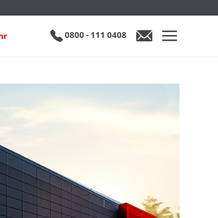
0800 - 111 0408
hr