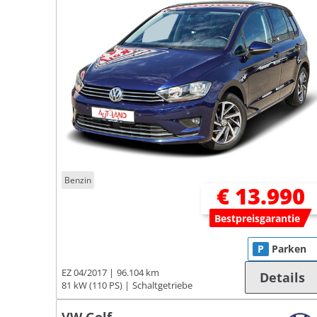
Benzin
€ 13.990
Bestpreisgarantie
P
Parken
EZ 04/2017
96.104 km
Details
81 kW (110 PS)
Schaltgetriebe