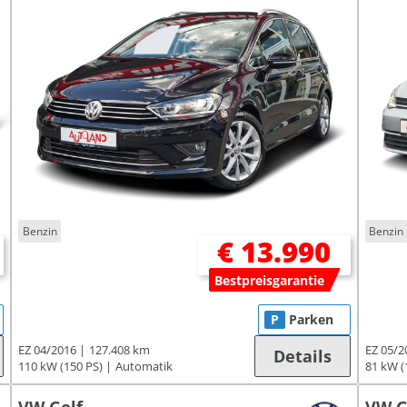
Benzin
Benzin
€ 13.990
Bestpreisgarantie
P
Parken
EZ 04/2016
127.408 km
EZ 05/2
Details
110 kW (150 PS)
Automatik
81 kW (