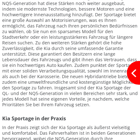
NQ5-Generation hat diese Stärken noch weiter ausgebaut,
indem sie modernste Technologien, bessere Motoren und eine
hochwertigere Innenausstattung hinzufügt. Der Sportage bietet
eine große Auswahl an Motorisierungen, was es Ihnen
ermöglicht, das Fahrzeug nach Ihren persönlichen Bedürfnissen
zu wählen, ob Sie nun ein sparsames Modell für den
Stadtverkehr oder ein leistungsstärkeres Fahrzeug für längere
Reisen suchen. Zu den weiteren Stärken gehört die hohe
Zuverlässigkeit, die Kia durch seine umfassende Garantie
unterstützt. Diese garantiert den Besitzern eine lange
Lebensdauer des Fahrzeugs und gibt ihnen das Vertrauen, dass
sie ein hochwertiges Auto kaufen. Zudem punktet der Sportage
mit einer soliden Verarbeitungsqualität, sowohl im Innenraum
als auch bei der Karosserie. Die neuen Hybridantriebe bieten
zudem eine umweltfreundliche und kostengünstige Möglichkeit,
den Sportage zu fahren. Insgesamt sind der Kia Sportage der
QL- und der NQ5-Generation in vielen Bereichen sehr stark, und
jedes Modell hat seine eigenen Vorteile, je nachdem, welche
Prioritäten Sie bei Ihrem Fahrzeug setzen.
Kia Sportage in der Praxis
In der Praxis zeigt sich der Kia Sportage als äußerst vielseitig
und komfortabel. Das Fahrverhalten ist in beiden Generationen
hervorragend, wobei die NQ5-Generation durch ihre