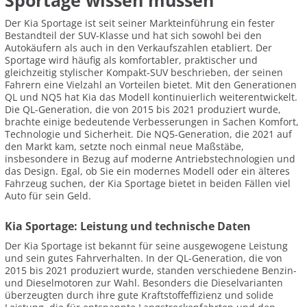
Sportage wissen müssen
Der Kia Sportage ist seit seiner Markteinführung ein fester
Bestandteil der SUV-Klasse und hat sich sowohl bei den
Autokäufern als auch in den Verkaufszahlen etabliert. Der
Sportage wird häufig als komfortabler, praktischer und
gleichzeitig stylischer Kompakt-SUV beschrieben, der seinen
Fahrern eine Vielzahl an Vorteilen bietet. Mit den Generationen
QL und NQ5 hat Kia das Modell kontinuierlich weiterentwickelt.
Die QL-Generation, die von 2015 bis 2021 produziert wurde,
brachte einige bedeutende Verbesserungen in Sachen Komfort,
Technologie und Sicherheit. Die NQ5-Generation, die 2021 auf
den Markt kam, setzte noch einmal neue Maßstäbe,
insbesondere in Bezug auf moderne Antriebstechnologien und
das Design. Egal, ob Sie ein modernes Modell oder ein älteres
Fahrzeug suchen, der Kia Sportage bietet in beiden Fällen viel
Auto für sein Geld.
Kia Sportage: Leistung und technische Daten
Der Kia Sportage ist bekannt für seine ausgewogene Leistung
und sein gutes Fahrverhalten. In der QL-Generation, die von
2015 bis 2021 produziert wurde, standen verschiedene Benzin-
und Dieselmotoren zur Wahl. Besonders die Dieselvarianten
überzeugten durch ihre gute Kraftstoffeffizienz und solide