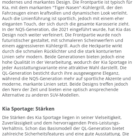
modernes und markantes Design. Die Frontpartie ist typisch für
Kia, mit dem markanten "Tiger-Nasen"-Kühlergrill, der den
Fahrzeugen einen kraftvollen und dynamischen Look verleiht.
Auch die Linienführung ist sportlich, jedoch mit einem eher
eleganten Touch, der sich durch die gesamte Karosserie zieht.
In der NQ5-Generation, die 2021 eingeführt wurde, hat Kia das
Design noch weiter verfeinert. Die Frontpartie wurde noch
futuristischer gestaltet, mit schmaleren Scheinwerfern und
einem aggressiveren Kühlergrill. Auch die Heckpartie wirkt
durch die schmalen Rücklichter und die stark konturierten
Linien sehr modern. Beide Generationen bieten jedoch eine
hohe Qualität in der Verarbeitung, wodurch der Kia Sportage in
jeder Ausstattungsvariante eine attraktive Wahl darstellt. Die
QL-Generation besticht durch ihre ausgewogene Eleganz,
während die NQ5-Generation mehr auf sportliche Akzente und
moderne, markante Linien setzt. Beide Designs treffen jedoch
den Nerv der Zeit und bieten eine optisch ansprechende
Alternative zu anderen SUV-Modellen.
Kia Sportage: Stärken
Die Stärken des Kia Sportage liegen in seiner Vielseitigkeit,
Zuverlässigkeit und dem hervorragenden Preis-Leistungs-
Verhältnis. Schon das Basismodell der QL-Generation bietet
zahlreiche Sicherheitsfeatures und eine gute Ausstattung. Die