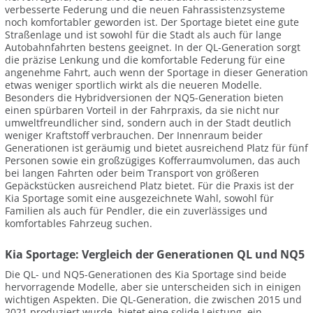
verbesserte Federung und die neuen Fahrassistenzsysteme
noch komfortabler geworden ist. Der Sportage bietet eine gute
Straßenlage und ist sowohl für die Stadt als auch für lange
Autobahnfahrten bestens geeignet. In der QL-Generation sorgt
die präzise Lenkung und die komfortable Federung für eine
angenehme Fahrt, auch wenn der Sportage in dieser Generation
etwas weniger sportlich wirkt als die neueren Modelle.
Besonders die Hybridversionen der NQ5-Generation bieten
einen spürbaren Vorteil in der Fahrpraxis, da sie nicht nur
umweltfreundlicher sind, sondern auch in der Stadt deutlich
weniger Kraftstoff verbrauchen. Der Innenraum beider
Generationen ist geräumig und bietet ausreichend Platz für fünf
Personen sowie ein großzügiges Kofferraumvolumen, das auch
bei langen Fahrten oder beim Transport von größeren
Gepäckstücken ausreichend Platz bietet. Für die Praxis ist der
Kia Sportage somit eine ausgezeichnete Wahl, sowohl für
Familien als auch für Pendler, die ein zuverlässiges und
komfortables Fahrzeug suchen.
Kia Sportage: Vergleich der Generationen QL und NQ5
Die QL- und NQ5-Generationen des Kia Sportage sind beide
hervorragende Modelle, aber sie unterscheiden sich in einigen
wichtigen Aspekten. Die QL-Generation, die zwischen 2015 und
2021 produziert wurde, bietet eine solide Leistung, ein