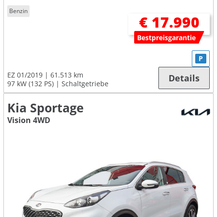
Benzin
€ 17.990
Bestpreisgarantie
P
EZ 01/2019
61.513 km
Details
97 kW (132 PS)
Schaltgetriebe
Kia Sportage
Vision 4WD