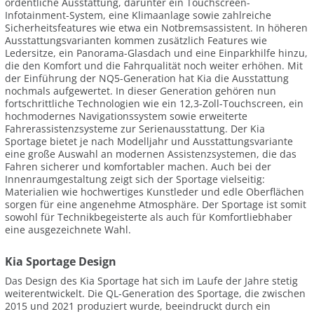
ordentliche Ausstattung, darunter ein Touchscreen-
Infotainment-System, eine Klimaanlage sowie zahlreiche
Sicherheitsfeatures wie etwa ein Notbremsassistent. In höheren
Ausstattungsvarianten kommen zusätzlich Features wie
Ledersitze, ein Panorama-Glasdach und eine Einparkhilfe hinzu,
die den Komfort und die Fahrqualität noch weiter erhöhen. Mit
der Einführung der NQ5-Generation hat Kia die Ausstattung
nochmals aufgewertet. In dieser Generation gehören nun
fortschrittliche Technologien wie ein 12,3-Zoll-Touchscreen, ein
hochmodernes Navigationssystem sowie erweiterte
Fahrerassistenzsysteme zur Serienausstattung. Der Kia
Sportage bietet je nach Modelljahr und Ausstattungsvariante
eine große Auswahl an modernen Assistenzsystemen, die das
Fahren sicherer und komfortabler machen. Auch bei der
Innenraumgestaltung zeigt sich der Sportage vielseitig:
Materialien wie hochwertiges Kunstleder und edle Oberflächen
sorgen für eine angenehme Atmosphäre. Der Sportage ist somit
sowohl für Technikbegeisterte als auch für Komfortliebhaber
eine ausgezeichnete Wahl.
Kia Sportage Design
Das Design des Kia Sportage hat sich im Laufe der Jahre stetig
weiterentwickelt. Die QL-Generation des Sportage, die zwischen
2015 und 2021 produziert wurde, beeindruckt durch ein