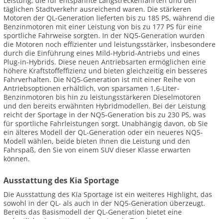
Leistung, die für entspannte Langstreckenfahrten und den
täglichen Stadtverkehr ausreichend waren. Die stärkeren
Motoren der QL-Generation lieferten bis zu 185 PS, während die
Benzinmotoren mit einer Leistung von bis zu 177 PS für eine
sportliche Fahrweise sorgten. In der NQ5-Generation wurden
die Motoren noch effizienter und leistungsstärker, insbesondere
durch die Einführung eines Mild-Hybrid-Antriebs und eines
Plug-in-Hybrids. Diese neuen Antriebsarten ermöglichen eine
höhere Kraftstoffeffizienz und bieten gleichzeitig ein besseres
Fahrverhalten. Die NQ5-Generation ist mit einer Reihe von
Antriebsoptionen erhältlich, von sparsamen 1,6-Liter-
Benzinmotoren bis hin zu leistungsstärkeren Dieselmotoren
und den bereits erwähnten Hybridmodellen. Bei der Leistung
reicht der Sportage in der NQ5-Generation bis zu 230 PS, was
für sportliche Fahrleistungen sorgt. Unabhängig davon, ob Sie
ein älteres Modell der QL-Generation oder ein neueres NQ5-
Modell wählen, beide bieten Ihnen die Leistung und den
Fahrspaß, den Sie von einem SUV dieser Klasse erwarten
können.
Ausstattung des Kia Sportage
Die Ausstattung des Kia Sportage ist ein weiteres Highlight, das
sowohl in der QL- als auch in der NQ5-Generation überzeugt.
Bereits das Basismodell der QL-Generation bietet eine