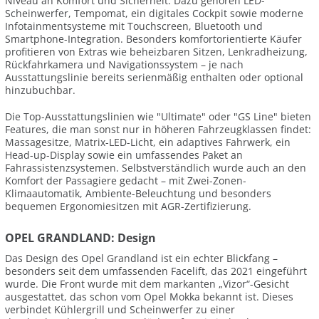
Niveau an Komfort und Sicherheit. Dazu gehören LED-
Scheinwerfer, Tempomat, ein digitales Cockpit sowie moderne
Infotainmentsysteme mit Touchscreen, Bluetooth und
Smartphone-Integration. Besonders komfortorientierte Käufer
profitieren von Extras wie beheizbaren Sitzen, Lenkradheizung,
Rückfahrkamera und Navigationssystem – je nach
Ausstattungslinie bereits serienmäßig enthalten oder optional
hinzubuchbar.
Die Top-Ausstattungslinien wie "Ultimate" oder "GS Line" bieten
Features, die man sonst nur in höheren Fahrzeugklassen findet:
Massagesitze, Matrix-LED-Licht, ein adaptives Fahrwerk, ein
Head-up-Display sowie ein umfassendes Paket an
Fahrassistenzsystemen. Selbstverständlich wurde auch an den
Komfort der Passagiere gedacht – mit Zwei-Zonen-
Klimaautomatik, Ambiente-Beleuchtung und besonders
bequemen Ergonomiesitzen mit AGR-Zertifizierung.
OPEL GRANDLAND: Design
Das Design des Opel Grandland ist ein echter Blickfang –
besonders seit dem umfassenden Facelift, das 2021 eingeführt
wurde. Die Front wurde mit dem markanten „Vizor“-Gesicht
ausgestattet, das schon vom Opel Mokka bekannt ist. Dieses
verbindet Kühlergrill und Scheinwerfer zu einer