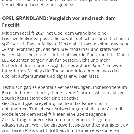
Verarbeitung langlebig und gepflegt.
OPEL GRANDLAND: Vergleich vor und nach dem
Facelift
Mit dem Facelift 2021 hat Opel dem Grandland eine
Frischzellenkur verpasst, die sowohl optisch als auch technisch
spürbar ist. Das auffälligste Merkmal ist zweifelsohne das neue
„Vizor“-Frontdesign, das den SUV moderner und kraftvoller
wirken lässt. Auch die Lichttechnik wurde überarbeitet – Matrix-
LED-Leuchten sorgen nun für bessere Sicht und mehr
Sicherheit. Innen überzeugt das neue „Pure Panel“ mit zwei
integrierten Displays für Tacho und Infotainment, was das
Cockpit aufgeräumter und digitaler wirken lässt.
Technisch gab es ebenfalls Verbesserungen, insbesondere im
Bereich der Assistenzsysteme. Neue Features wie ein aktiver
Spurhalteassistent oder eine adaptive
Geschwindigkeitsregelung machen das Fahren noch
entspannter. Trotz dieser Aufwertungen bleibt klar: Auch die
Modelle vor dem Facelift bieten eine überzeugende
Ausstattung, moderne Motoren und einen sehr guten
Alltagsnutzen. Wer also ein zuverlässiges und geräumiges SUV
zum fairen Preis sucht, trifft auch mit einem etwas älteren