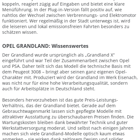
koppeln, reagiert zügig auf Eingaben und bietet eine klare
Menüführung. In der Plug-in-Version fällt positiv auf, wie
nahtlos der Wechsel zwischen Verbrennungs- und Elektromotor
funktioniert. Wer regelmäßig in der Stadt unterwegs ist, wird
die leiseren und lokal emissionsfreien Fahrten besonders zu
schätzen wissen.
OPEL GRANDLAND: Wissenswertes
Der Grandland wurde ursprünglich als „Grandland X“
eingeführt und war Teil der Zusammenarbeit zwischen Opel
und PSA. Daher teilt sich das Modell die technische Basis mit
dem Peugeot 3008 – bringt aber seinen ganz eigenen Opel-
Charakter mit. Produziert wird der Grandland im Werk Eisenach,
was nicht nur für eine hohe Verarbeitungsqualität, sondern
auch für Arbeitsplätze in Deutschland steht.
Besonders hervorzuheben ist das gute Preis-Leistungs-
Verhältnis, das der Grandland bietet. Gerade auf dem
Gebrauchtwagenmarkt lassen sich gepflegte Modelle mit
attraktiver Ausstattung zu überschaubaren Preisen finden. Die
Wartungskosten bleiben dank bewährter Technik und guter
Werkstattversorgung moderat. Und selbst nach einigen Jahren
machen sich viele Grandland-Modelle optisch kaum etwas
anmerken – sie wirken dank zeitlosem Design und solider