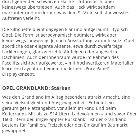
durchgehenden schwarzen Fläche – futuristisch, aber
keineswegs übertrieben. Auch das Heck wirkt seitdem
markanter und moderner, was dem SUV ein selbstbewusstes
Auftreten verleiht.
Die Silhouette bleibt dagegen klar und aufgeräumt – typisch
Opel. Die Form ist aerodynamisch optimiert, wirkt aber
keineswegs langweilig. Je nach Ausstattungsvariante setzt Opel
sportliche oder elegante Akzente, etwa durch zweifarbige
Lackierungen, glanzgedrehte Alufelgen oder abgesetzte
Dachlinien. Auch der Innenraum wurde im Rahmen des
Facelifts sichtbar aufgewertet – mit hochwertigeren Materialien,
klarerem Layout und einem modernen „Pure Panel“-
Displaykonzept.
OPEL GRANDLAND: Stärken
Was den Grandland im Alltag besonders attraktiv macht, sind
seine Vielseitigkeit und Ausgewogenheit. Er bietet ein
geräumiges Platzangebot, vor allem im Fond und beim
Kofferraum. Mit bis zu 514 Litern Ladevolumen – und sogar über
1600 Litern bei umgeklappter Rückbank – ist der Grandland
bestens für Familien, Freizeit oder den Einkauf im Baumarkt
gewappnet.