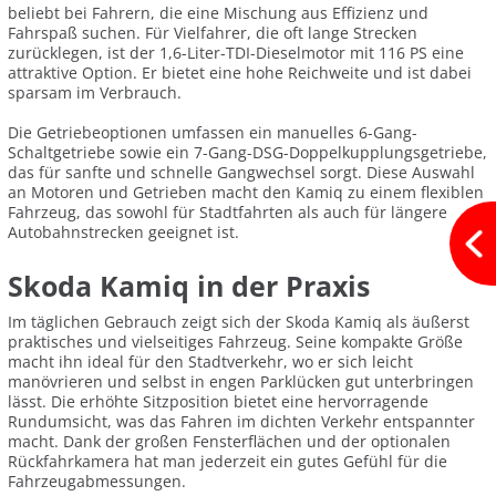
beliebt bei Fahrern, die eine Mischung aus Effizienz und
Fahrspaß suchen. Für Vielfahrer, die oft lange Strecken
zurücklegen, ist der 1,6-Liter-TDI-Dieselmotor mit 116 PS eine
attraktive Option. Er bietet eine hohe Reichweite und ist dabei
sparsam im Verbrauch.
Die Getriebeoptionen umfassen ein manuelles 6-Gang-
Schaltgetriebe sowie ein 7-Gang-DSG-Doppelkupplungsgetriebe,
das für sanfte und schnelle Gangwechsel sorgt. Diese Auswahl
an Motoren und Getrieben macht den Kamiq zu einem flexiblen
Fahrzeug, das sowohl für Stadtfahrten als auch für längere
Autobahnstrecken geeignet ist.
Skoda Kamiq in der Praxis
Im täglichen Gebrauch zeigt sich der Skoda Kamiq als äußerst
praktisches und vielseitiges Fahrzeug. Seine kompakte Größe
macht ihn ideal für den Stadtverkehr, wo er sich leicht
manövrieren und selbst in engen Parklücken gut unterbringen
lässt. Die erhöhte Sitzposition bietet eine hervorragende
Rundumsicht, was das Fahren im dichten Verkehr entspannter
macht. Dank der großen Fensterflächen und der optionalen
Rückfahrkamera hat man jederzeit ein gutes Gefühl für die
Fahrzeugabmessungen.