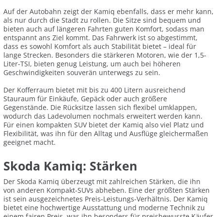
Auf der Autobahn zeigt der Kamiq ebenfalls, dass er mehr kann,
als nur durch die Stadt zu rollen. Die Sitze sind bequem und
bieten auch auf längeren Fahrten guten Komfort, sodass man
entspannt ans Ziel kommt. Das Fahrwerk ist so abgestimmt,
dass es sowohl Komfort als auch Stabilität bietet – ideal für
lange Strecken. Besonders die stärkeren Motoren, wie der 1,5-
Liter-TSI, bieten genug Leistung, um auch bei höheren
Geschwindigkeiten souverän unterwegs zu sein.
Der Kofferraum bietet mit bis zu 400 Litern ausreichend
Stauraum für Einkäufe, Gepäck oder auch größere
Gegenstände. Die Rücksitze lassen sich flexibel umklappen,
wodurch das Ladevolumen nochmals erweitert werden kann.
Für einen kompakten SUV bietet der Kamiq also viel Platz und
Flexibilität, was ihn für den Alltag und Ausflüge gleichermaßen
geeignet macht.
Skoda Kamiq: Stärken
Der Skoda Kamiq überzeugt mit zahlreichen Stärken, die ihn
von anderen Kompakt-SUVs abheben. Eine der größten Stärken
ist sein ausgezeichnetes Preis-Leistungs-Verhältnis. Der Kamiq
bietet eine hochwertige Ausstattung und moderne Technik zu
einem fairen Preis, was ihn besonders für preisbewusste Käufer