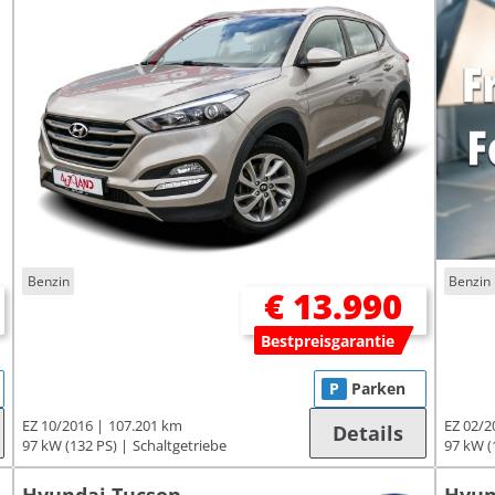
Benzin
Benzin
€ 13.990
Bestpreisgarantie
P
Parken
EZ 10/2016
107.201 km
EZ 02/2
Details
97 kW (132 PS)
Schaltgetriebe
97 kW (