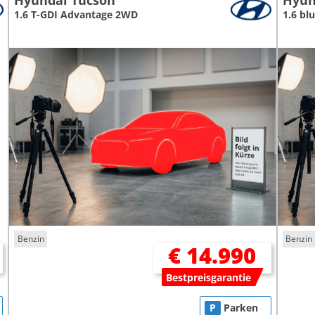
Hyundai Tucson
Hyun
1.6 T-GDI Advantage 2WD
1.6 blu
Benzin
Benzin
€ 14.990
Bestpreisgarantie
P
Parken