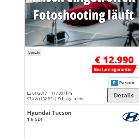
Benzin
€ 12.990
Bestpreisgarantie
P
Parken
EZ 01/2017
117.007 km
Details
97 kW (132 PS)
Schaltgetriebe
Hyundai Tucson
1.6 GDI