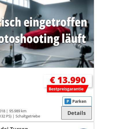
€ 13.990
Bestpreisgarantie
P
Parken
018
95.989 km
Details
132 PS)
Schaltgetriebe