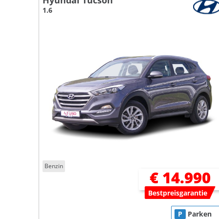
Hyundai Tucson
1.6
Benzin
€ 14.990
Bestpreisgarantie
P
Parken