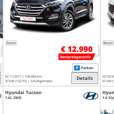
Benzin
Benzin
€ 12.990
Bestpreisgarantie
P
Parken
EZ 11/2017
108.684 km
EZ 05/2
Details
97 kW (132 PS)
Schaltgetriebe
97 kW (
Hyundai Tucson
Hyun
1.6L 2WD
1.6 St