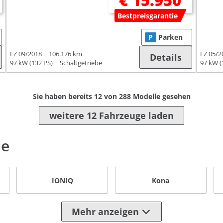
€ 15.950
Bestpreisgarantie
P
Parken
EZ 09/2018
106.176 km
EZ 05/2
Details
97 kW (132 PS)
Schaltgetriebe
97 kW (
Sie haben bereits
12
von
288
Modelle gesehen
weitere 12 Fahrzeuge laden
le
IONIQ
Kona
Mehr anzeigen