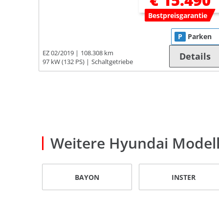
€ 15.490
Bestpreisgarantie
P
Parken
EZ 02/2019
108.308 km
Details
97 kW (132 PS)
Schaltgetriebe
Weitere Hyundai Model
BAYON
INSTER