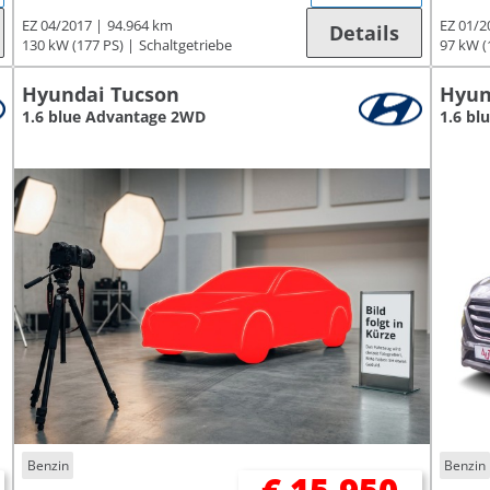
EZ 04/2017
94.964 km
EZ 01/2
Details
130 kW (177 PS)
Schaltgetriebe
97 kW (
Hyundai Tucson
Hyun
1.6 blue Advantage 2WD
1.6 bl
Benzin
Benzin