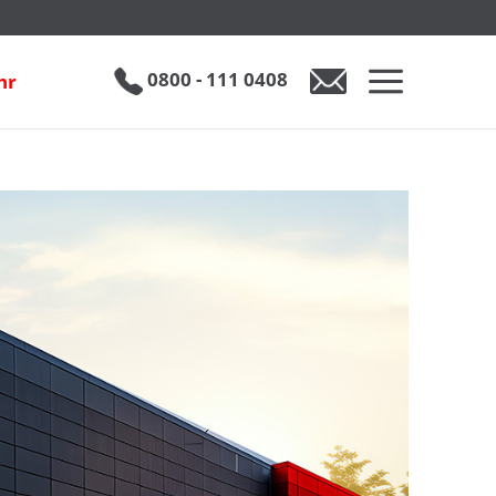
0800 - 111 0408
hr