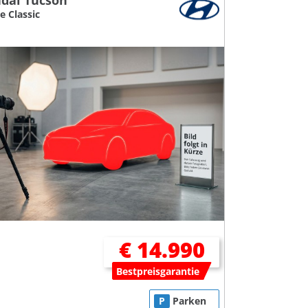
dai Tucson
e Classic
€ 14.990
Bestpreisgarantie
P
Parken