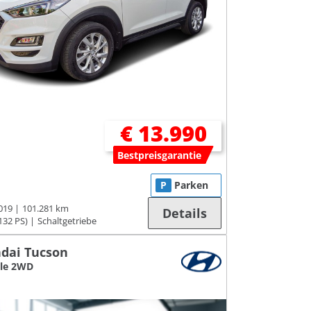
€ 13.990
Bestpreisgarantie
P
Parken
019
101.281 km
Details
132 PS)
Schaltgetriebe
dai Tucson
yle 2WD