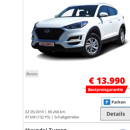
Benzin
€ 13.990
Bestpreisgarantie
P
Parken
EZ 05/2019
89.268 km
Details
97 kW (132 PS)
Schaltgetriebe