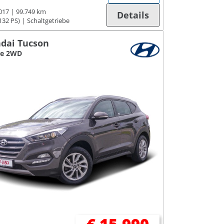
017
99.749 km
Details
132 PS)
Schaltgetriebe
dai Tucson
ue 2WD