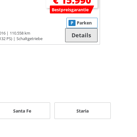
€ 15.990
Bestpreisgarantie
P
Parken
016
110.558 km
Details
132 PS)
Schaltgetriebe
Santa Fe
Staria