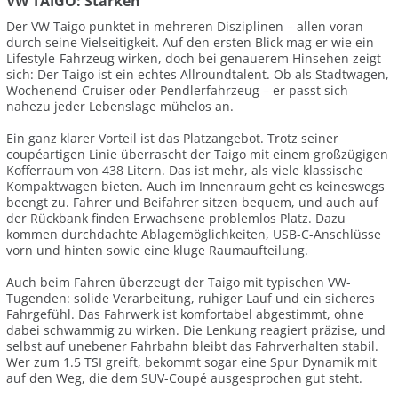
VW TAIGO: Stärken
Der VW Taigo punktet in mehreren Disziplinen – allen voran
durch seine Vielseitigkeit. Auf den ersten Blick mag er wie ein
Lifestyle-Fahrzeug wirken, doch bei genauerem Hinsehen zeigt
sich: Der Taigo ist ein echtes Allroundtalent. Ob als Stadtwagen,
Wochenend-Cruiser oder Pendlerfahrzeug – er passt sich
nahezu jeder Lebenslage mühelos an.
Ein ganz klarer Vorteil ist das Platzangebot. Trotz seiner
coupéartigen Linie überrascht der Taigo mit einem großzügigen
Kofferraum von 438 Litern. Das ist mehr, als viele klassische
Kompaktwagen bieten. Auch im Innenraum geht es keineswegs
beengt zu. Fahrer und Beifahrer sitzen bequem, und auch auf
der Rückbank finden Erwachsene problemlos Platz. Dazu
kommen durchdachte Ablagemöglichkeiten, USB-C-Anschlüsse
vorn und hinten sowie eine kluge Raumaufteilung.
Auch beim Fahren überzeugt der Taigo mit typischen VW-
Tugenden: solide Verarbeitung, ruhiger Lauf und ein sicheres
Fahrgefühl. Das Fahrwerk ist komfortabel abgestimmt, ohne
dabei schwammig zu wirken. Die Lenkung reagiert präzise, und
selbst auf unebener Fahrbahn bleibt das Fahrverhalten stabil.
Wer zum 1.5 TSI greift, bekommt sogar eine Spur Dynamik mit
auf den Weg, die dem SUV-Coupé ausgesprochen gut steht.