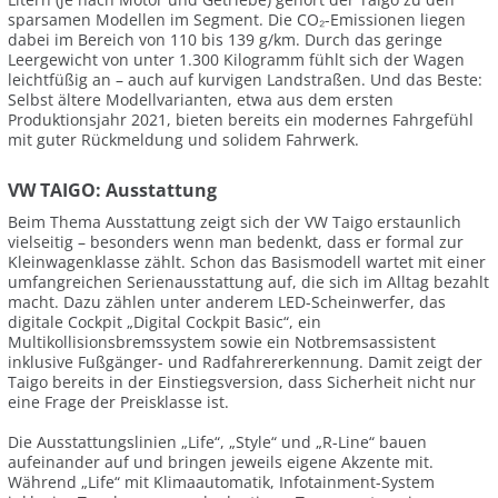
sparsamen Modellen im Segment. Die CO₂-Emissionen liegen
dabei im Bereich von 110 bis 139 g/km. Durch das geringe
Leergewicht von unter 1.300 Kilogramm fühlt sich der Wagen
leichtfüßig an – auch auf kurvigen Landstraßen. Und das Beste:
Selbst ältere Modellvarianten, etwa aus dem ersten
Produktionsjahr 2021, bieten bereits ein modernes Fahrgefühl
mit guter Rückmeldung und solidem Fahrwerk.
VW TAIGO: Ausstattung
Beim Thema Ausstattung zeigt sich der VW Taigo erstaunlich
vielseitig – besonders wenn man bedenkt, dass er formal zur
Kleinwagenklasse zählt. Schon das Basismodell wartet mit einer
umfangreichen Serienausstattung auf, die sich im Alltag bezahlt
macht. Dazu zählen unter anderem LED-Scheinwerfer, das
digitale Cockpit „Digital Cockpit Basic“, ein
Multikollisionsbremssystem sowie ein Notbremsassistent
inklusive Fußgänger- und Radfahrererkennung. Damit zeigt der
Taigo bereits in der Einstiegsversion, dass Sicherheit nicht nur
eine Frage der Preisklasse ist.
Die Ausstattungslinien „Life“, „Style“ und „R-Line“ bauen
aufeinander auf und bringen jeweils eigene Akzente mit.
Während „Life“ mit Klimaautomatik, Infotainment-System