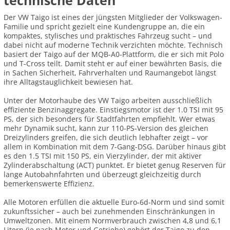
technische Daten
Der VW Taigo ist eines der jüngsten Mitglieder der Volkswagen-
Familie und spricht gezielt eine Kundengruppe an, die ein
kompaktes, stylisches und praktisches Fahrzeug sucht – und
dabei nicht auf moderne Technik verzichten möchte. Technisch
basiert der Taigo auf der MQB-A0-Plattform, die er sich mit Polo
und T-Cross teilt. Damit steht er auf einer bewährten Basis, die
in Sachen Sicherheit, Fahrverhalten und Raumangebot längst
ihre Alltagstauglichkeit bewiesen hat.
Unter der Motorhaube des VW Taigo arbeiten ausschließlich
effiziente Benzinaggregate. Einstiegsmotor ist der 1.0 TSI mit 95
PS, der sich besonders für Stadtfahrten empfiehlt. Wer etwas
mehr Dynamik sucht, kann zur 110-PS-Version des gleichen
Dreizylinders greifen, die sich deutlich lebhafter zeigt – vor
allem in Kombination mit dem 7-Gang-DSG. Darüber hinaus gibt
es den 1.5 TSI mit 150 PS, ein Vierzylinder, der mit aktiver
Zylinderabschaltung (ACT) punktet. Er bietet genug Reserven für
lange Autobahnfahrten und überzeugt gleichzeitig durch
bemerkenswerte Effizienz.
Alle Motoren erfüllen die aktuelle Euro-6d-Norm und sind somit
zukunftssicher – auch bei zunehmenden Einschränkungen in
Umweltzonen. Mit einem Normverbrauch zwischen 4,8 und 6,1
Litern (je nach Motor und Getriebe) gehört der Taigo zu den