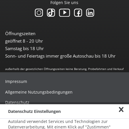
Folgen Sie uns
Öffnungszeiten
geöffnet 8 - 20 Uhr
Samstag bis 18 Uhr
Sonn- und Feiertags immer große Autoschau bis 18 Uhr
außerhalb der gesetzlichen Öffnungszeiten keine Beratung, Probefahrten und Verkauf
Impressum
Allgemeine Nutzungsbedingungen
Datenschutz
Datenschutz Einstellungen
Hinweisgebersystem nach HinSchG
Autoland verwendet Services und Technologien zur
Beschwerde nach LkSG
Datenverarbeitung. Mit einem Klick auf "Zustimmen"