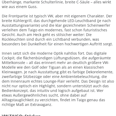
Überhänge, markante Schulterlinie, breite C-Säule – alles wirkt
wie aus einem Guss.
Die Frontpartie ist typisch VW, aber mit eigenem Charakter. Der
breite Kühlergrill, das durchgehende LED-Leuchtband (je nach
Ausstattungsvariante) und die klar gezeichneten Scheinwerfer
verleihen dem Taigo ein modernes, fast schon futuristisches
Gesicht. Auch am Heck geht es stilsicher weiter: Die
Rückleuchten sind durch ein Lichtband verbunden, was
besonders bei Dunkelheit für einen hochwertigen Auftritt sorgt.
Innen setzt sich die moderne Optik nahtlos fort. Das digitale
Cockpit, die flächenbündigen Lüftungsdüsen, die aufgeräumte
Mittelkonsole – all das erinnert mehr an deutlich größere VW-
Modelle wie den Golf oder Tiguan als an einen klassischen
Kleinwagen. Je nach Ausstattung gibt es farbige Dekorelemente,
zweifarbige Sitzbezüge oder eine Ambientebeleuchtung, die
dem Innenraum echtes Lounge-Flair verleiht. Das Design ist also
nicht nur optisch ein Highlight, sondern unterstützt auch das
Bedienkonzept, das intuitiv und logisch aufgebaut ist. Wer
etwas Außergewöhnliches sucht, ohne dabei auf
Alltagstauglichkeit zu verzichten, findet im Taigo genau das
richtige Maß an Extravaganz.